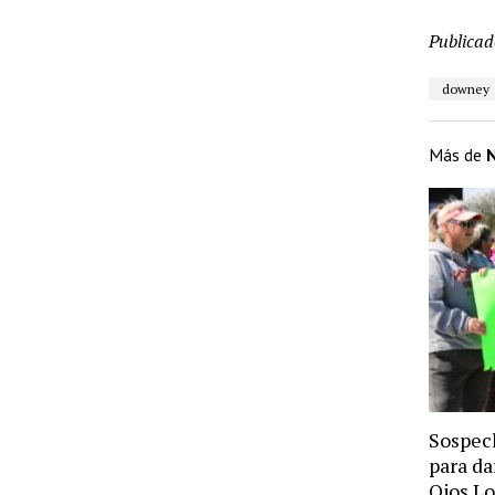
Publicad
downey
Más de
N
Sospec
para da
Ojos L