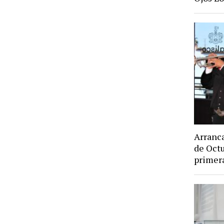
Arranca
de Octu
primer