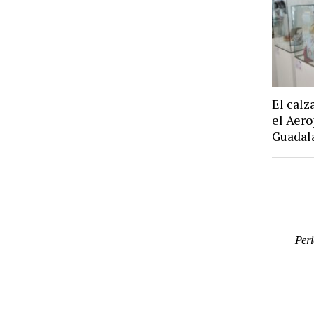
El calz
el Aero
Guadal
Per