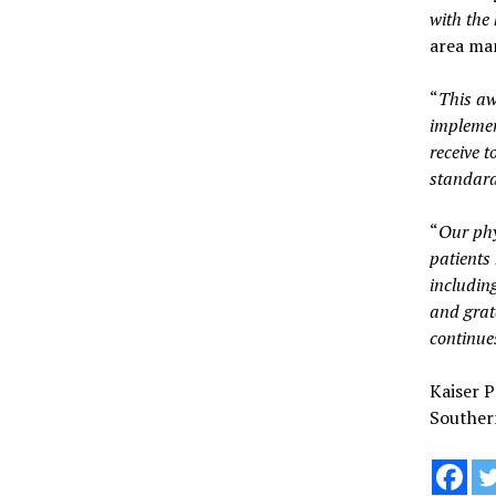
with the 
area ma
“
This aw
implemen
receive 
standar
“
Our phy
patients
includin
and grat
continues
Kaiser 
Southern