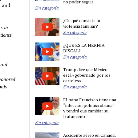
no poder seguir
t and
Sin categoría
¿En qué consiste la
violencia familiar?
s in
Sin categoría
tients
d
¿QUE ES LA HERNIA
DISCAL?
Sin categoría
 and
Trump dice que México
está «gobernado por los
honored
carteles»
only
Sin categoría
El papa Francisco tiene una
“infección polimicrobiana”
y tendrá que cambiar su
tratamiento.
Sin categoría
Accidente aéreo en Canadá: