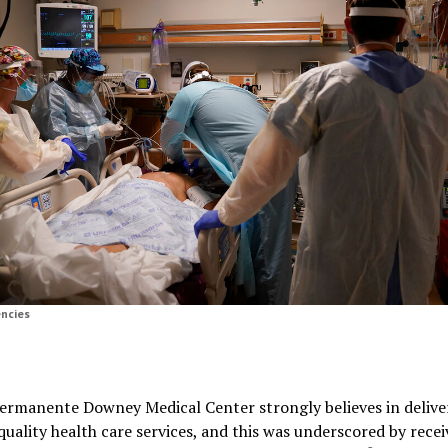
ncies
ermanente Downey Medical Center strongly believes in delive
quality health care services, and this was underscored by recei