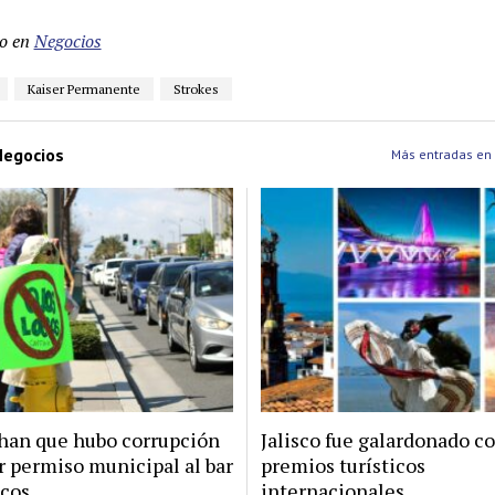
o en
Negocios
Kaiser Permanente
Strokes
egocios
Más entradas en
han que hubo corrupción
Jalisco fue galardonado c
r permiso municipal al bar
premios turísticos
ocos
internacionales