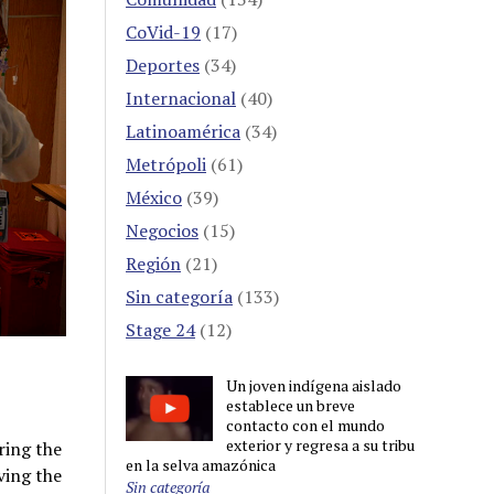
CoVid-19
(17)
Deportes
(34)
Internacional
(40)
Latinoamérica
(34)
Metrópoli
(61)
México
(39)
Negocios
(15)
Región
(21)
Sin categoría
(133)
Stage 24
(12)
Un joven indígena aislado
establece un breve
contacto con el mundo
exterior y regresa a su tribu
ring the
en la selva amazónica
ving the
Sin categoría