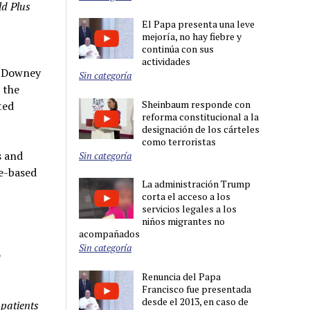
ld Plus
El Papa presenta una leve
mejoría, no hay fiebre y
continúa con sus
actividades
e Downey
Sin categoría
 the
Sheinbaum responde con
ted
reforma constitucional a la
designación de los cárteles
como terroristas
s and
Sin categoría
ce-based
La administración Trump
corta el acceso a los
servicios legales a los
niños migrantes no
acompañados
Sin categoría
e
Renuncia del Papa
Francisco fue presentada
desde el 2013, en caso de
patients