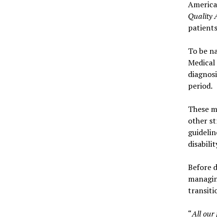
America
Quality
patients
To be n
Medical 
diagnosi
period.
These me
other st
guidelin
disabili
Before d
managing
transiti
“
All our